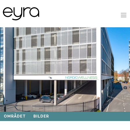
OMRÅDET
BILDER