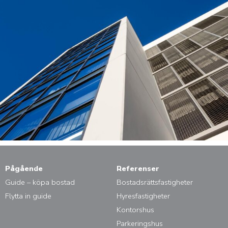
Pågående
Referenser
Guide – köpa bostad
Bostadsrättsfastigheter
Flytta in guide
Hyresfastigheter
Kontorshus
Parkeringshus