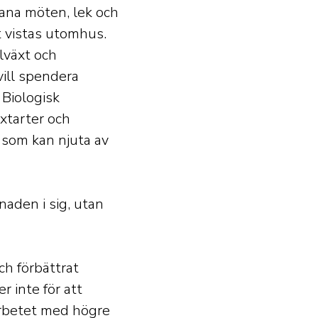
tana möten, lek och
t vistas utomhus.
lväxt och
vill spendera
 Biologisk
xtarter och
e som kan njuta av
naden i sig, utan
ch förbättrat
r inte för att
arbetet med högre