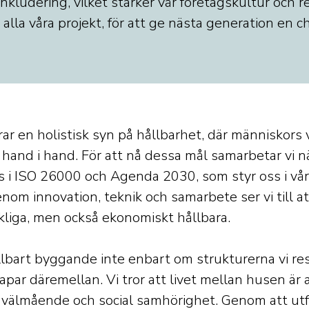
nkludering, vilket stärker vår företagskultur och re
alla våra projekt, för att ge nästa generation en c
rar en holistisk syn på hållbarhet, där människor
 hand i hand. För att nå dessa mål samarbetar vi n
s i ISO 26000 och Agenda 2030, som styr oss i vå
om innovation, teknik och samarbete ser vi till at
rkliga, men också ekonomiskt hållbara.
llbart byggande inte enbart om strukturerna vi re
par däremellan. Vi tror att livet mellan husen är 
välmående och social samhörighet. Genom att utf