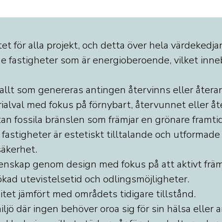
et för alla projekt, och detta över hela värdekedja
de fastigheter som är energioberoende, vilket inne
r allt som genereras antingen återvinns eller åter
ialval med fokus på förnybart, återvunnet eller åt
an fossila bränslen som främjar en grönare framtid
astigheter är estetiskt tilltalande och utformade 
säkerhet.
nskap genom design med fokus på att aktivt främj
 ökad utevistelsetid och odlingsmöjligheter.
itet jämfört med områdets tidigare tillstånd.
ljö där ingen behöver oroa sig för sin hälsa eller 