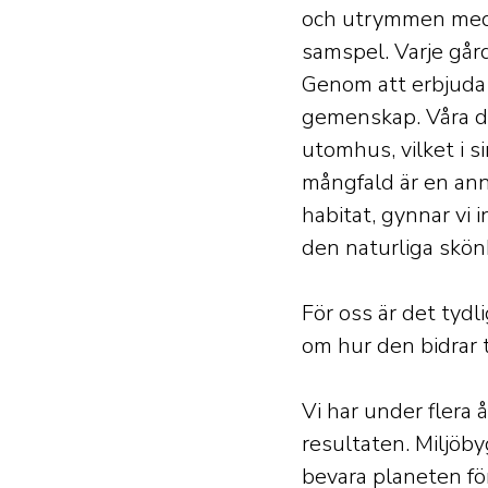
och utrymmen med o
samspel. Varje går
Genom att erbjuda 
gemenskap. Våra des
utomhus, vilket i s
mångfald är en ann
habitat, gynnar vi 
den naturliga skön
För oss är det tydl
om hur den bidrar 
Vi har under flera 
resultaten. Miljöby
bevara planeten fö