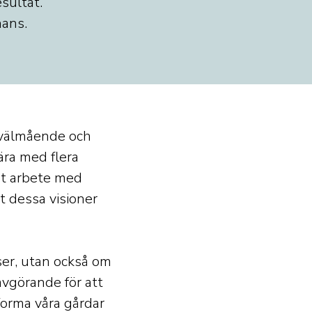
sultat.
hans.
s välmående och
ära med flera
rt arbete med
t dessa visioner
ser, utan också om
avgörande för att
orma våra gårdar