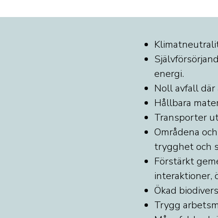
Klimatneutralit
Självförsörjan
energi.
Noll avfall dä
Hållbara mater
Transporter ut
Områdena och f
trygghet och 
Förstärkt geme
interaktioner,
Ökad biodivers
Trygg arbetsmi