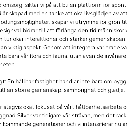
msorg, siktar vi på att bli en plattform för spon
d är skapad med en tanke att öka livsglädjen av at
odlingsmöjligheter, skapar vi utrymme för grön til
ignval bidrar till att förlänga den tid människor 
in tur ökar interaktioner och stärker gemenskapen.
an viktig aspekt. Genom att integrera varierade vä
inte bara vår flora och fauna, utan även de invånar
heten.
igt: En hållbar fastighet handlar inte bara om bygg
till en större gemenskap, samhörighet och glädje.
år stegvis ökat fokuset på vårt hållbarhetsarbete o
ggnad Silver var tidigare vår strävan, men det räcke
r kommande generationer och vi intensifierar nu 