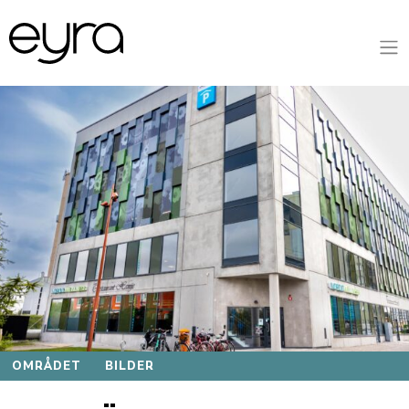
OMRÅDET
BILDER